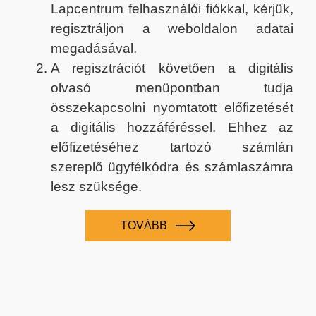
Lapcentrum felhasználói fiókkal, kérjük,
regisztráljon a weboldalon adatai
megadásával.
A regisztrációt követően a digitális
olvasó menüpontban tudja
összekapcsolni nyomtatott előfizetését
a digitális hozzáféréssel. Ehhez az
előfizetéséhez tartozó számlán
szereplő ügyfélkódra és számlaszámra
lesz szüksége.
TOVÁBB