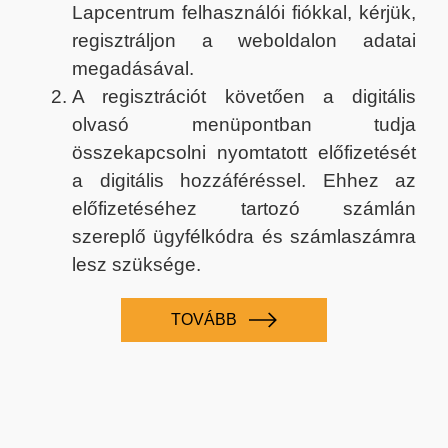
Lapcentrum felhasználói fiókkal, kérjük,
regisztráljon a weboldalon adatai
megadásával.
A regisztrációt követően a digitális
olvasó menüpontban tudja
összekapcsolni nyomtatott előfizetését
a digitális hozzáféréssel. Ehhez az
előfizetéséhez tartozó számlán
szereplő ügyfélkódra és számlaszámra
lesz szüksége.
TOVÁBB