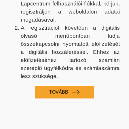
Lapcentrum felhasználói fiókkal, kérjük,
regisztráljon a weboldalon adatai
megadásával.
A regisztrációt követően a digitális
olvasó menüpontban tudja
összekapcsolni nyomtatott előfizetését
a digitális hozzáféréssel. Ehhez az
előfizetéséhez tartozó számlán
szereplő ügyfélkódra és számlaszámra
lesz szüksége.
TOVÁBB