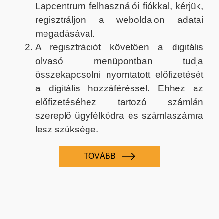
Lapcentrum felhasználói fiókkal, kérjük,
regisztráljon a weboldalon adatai
megadásával.
A regisztrációt követően a digitális
olvasó menüpontban tudja
összekapcsolni nyomtatott előfizetését
a digitális hozzáféréssel. Ehhez az
előfizetéséhez tartozó számlán
szereplő ügyfélkódra és számlaszámra
lesz szüksége.
TOVÁBB