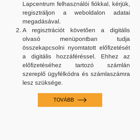
Lapcentrum felhasználói fiókkal, kérjük,
regisztráljon a weboldalon adatai
megadásával.
A regisztrációt követően a digitális
olvasó menüpontban tudja
összekapcsolni nyomtatott előfizetését
a digitális hozzáféréssel. Ehhez az
előfizetéséhez tartozó számlán
szereplő ügyfélkódra és számlaszámra
lesz szüksége.
TOVÁBB