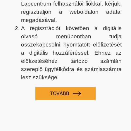
Lapcentrum felhasználói fiókkal, kérjük,
regisztráljon a weboldalon adatai
megadásával.
A regisztrációt követően a digitális
olvasó menüpontban tudja
összekapcsolni nyomtatott előfizetését
a digitális hozzáféréssel. Ehhez az
előfizetéséhez tartozó számlán
szereplő ügyfélkódra és számlaszámra
lesz szüksége.
TOVÁBB