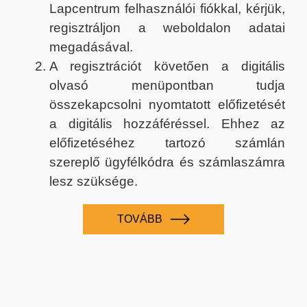
Lapcentrum felhasználói fiókkal, kérjük,
regisztráljon a weboldalon adatai
megadásával.
A regisztrációt követően a digitális
olvasó menüpontban tudja
összekapcsolni nyomtatott előfizetését
a digitális hozzáféréssel. Ehhez az
előfizetéséhez tartozó számlán
szereplő ügyfélkódra és számlaszámra
lesz szüksége.
TOVÁBB