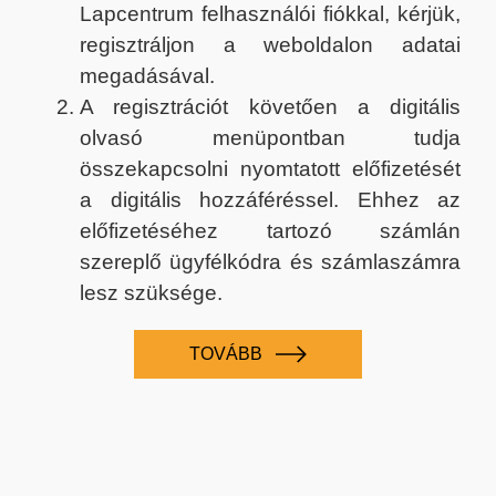
Lapcentrum felhasználói fiókkal, kérjük,
regisztráljon a weboldalon adatai
megadásával.
A regisztrációt követően a digitális
olvasó menüpontban tudja
összekapcsolni nyomtatott előfizetését
a digitális hozzáféréssel. Ehhez az
előfizetéséhez tartozó számlán
szereplő ügyfélkódra és számlaszámra
lesz szüksége.
TOVÁBB