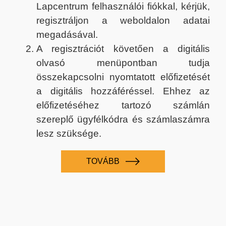
Lapcentrum felhasználói fiókkal, kérjük,
regisztráljon a weboldalon adatai
megadásával.
A regisztrációt követően a digitális
olvasó menüpontban tudja
összekapcsolni nyomtatott előfizetését
a digitális hozzáféréssel. Ehhez az
előfizetéséhez tartozó számlán
szereplő ügyfélkódra és számlaszámra
lesz szüksége.
TOVÁBB