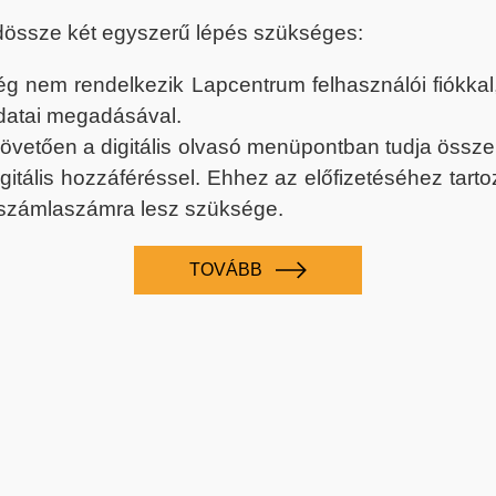
dössze két egyszerű lépés szükséges:
nem rendelkezik Lapcentrum felhasználói fiókkal, k
datai megadásával.
 követően a digitális olvasó menüpontban tudja össz
digitális hozzáféréssel. Ehhez az előfizetéséhez tar
 számlaszámra lesz szüksége.
TOVÁBB