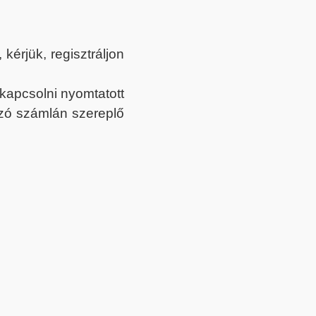
érjük, regisztráljon
ekapcsolni nyomtatott
tozó számlán szereplő