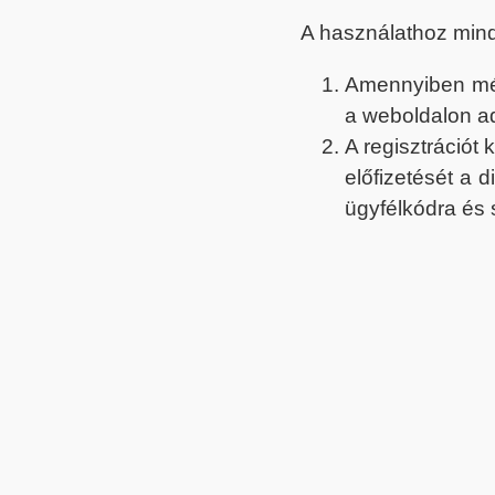
A használathoz min
Amennyiben még 
a weboldalon a
A regisztrációt
előfizetését a 
ügyfélkódra és