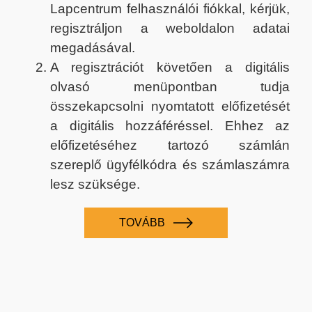
Lapcentrum felhasználói fiókkal, kérjük,
regisztráljon a weboldalon adatai
megadásával.
A regisztrációt követően a digitális
olvasó menüpontban tudja
összekapcsolni nyomtatott előfizetését
a digitális hozzáféréssel. Ehhez az
előfizetéséhez tartozó számlán
szereplő ügyfélkódra és számlaszámra
lesz szüksége.
TOVÁBB