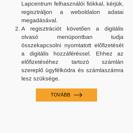
Lapcentrum felhasználói fiókkal, kérjük,
regisztráljon a weboldalon adatai
megadásával.
A regisztrációt követően a digitális
olvasó menüpontban tudja
összekapcsolni nyomtatott előfizetését
a digitális hozzáféréssel. Ehhez az
előfizetéséhez tartozó számlán
szereplő ügyfélkódra és számlaszámra
lesz szüksége.
TOVÁBB