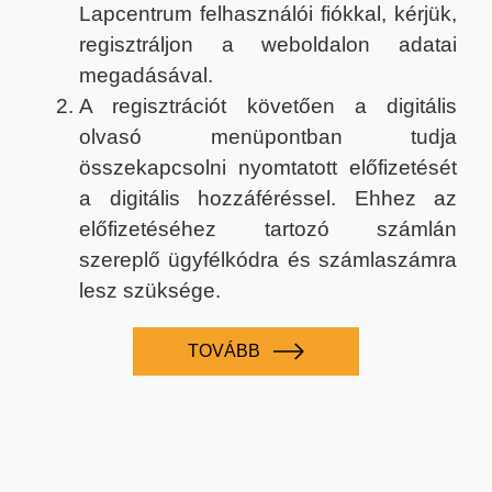
Lapcentrum felhasználói fiókkal, kérjük,
regisztráljon a weboldalon adatai
megadásával.
A regisztrációt követően a digitális
olvasó menüpontban tudja
összekapcsolni nyomtatott előfizetését
a digitális hozzáféréssel. Ehhez az
előfizetéséhez tartozó számlán
szereplő ügyfélkódra és számlaszámra
lesz szüksége.
TOVÁBB