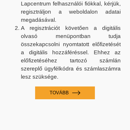
Lapcentrum felhasználói fiókkal, kérjük,
regisztráljon a weboldalon adatai
megadásával.
A regisztrációt követően a digitális
olvasó menüpontban tudja
összekapcsolni nyomtatott előfizetését
a digitális hozzáféréssel. Ehhez az
előfizetéséhez tartozó számlán
szereplő ügyfélkódra és számlaszámra
lesz szüksége.
TOVÁBB