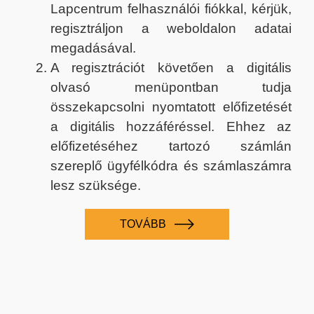
Lapcentrum felhasználói fiókkal, kérjük,
regisztráljon a weboldalon adatai
megadásával.
A regisztrációt követően a digitális
olvasó menüpontban tudja
összekapcsolni nyomtatott előfizetését
a digitális hozzáféréssel. Ehhez az
előfizetéséhez tartozó számlán
szereplő ügyfélkódra és számlaszámra
lesz szüksége.
TOVÁBB