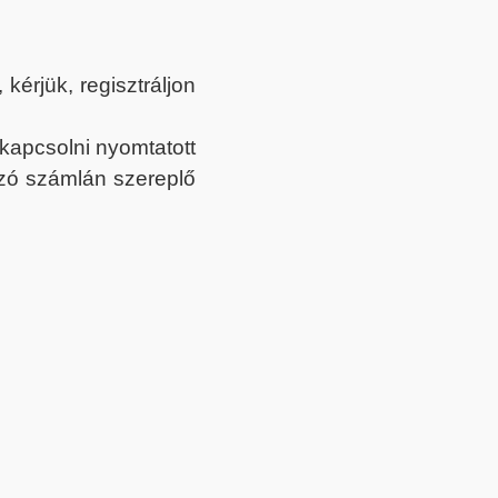
érjük, regisztráljon
ekapcsolni nyomtatott
tozó számlán szereplő