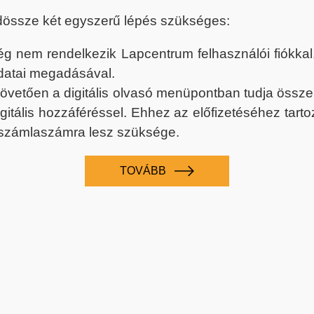
dössze két egyszerű lépés szükséges:
nem rendelkezik Lapcentrum felhasználói fiókkal, k
datai megadásával.
 követően a digitális olvasó menüpontban tudja össz
digitális hozzáféréssel. Ehhez az előfizetéséhez tar
 számlaszámra lesz szüksége.
TOVÁBB