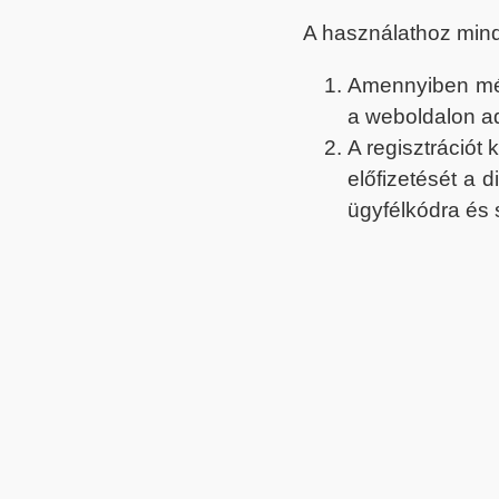
A használathoz min
Amennyiben még 
a weboldalon a
A regisztrációt
előfizetését a 
ügyfélkódra és