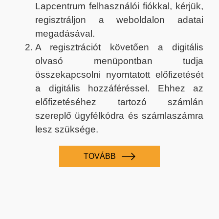
Lapcentrum felhasználói fiókkal, kérjük,
regisztráljon a weboldalon adatai
megadásával.
A regisztrációt követően a digitális
olvasó menüpontban tudja
összekapcsolni nyomtatott előfizetését
a digitális hozzáféréssel. Ehhez az
előfizetéséhez tartozó számlán
szereplő ügyfélkódra és számlaszámra
lesz szüksége.
TOVÁBB