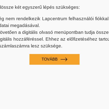
dössze két egyszerű lépés szükséges:
nem rendelkezik Lapcentrum felhasználói fiókkal, k
datai megadásával.
 követően a digitális olvasó menüpontban tudja össz
digitális hozzáféréssel. Ehhez az előfizetéséhez tar
 számlaszámra lesz szüksége.
TOVÁBB