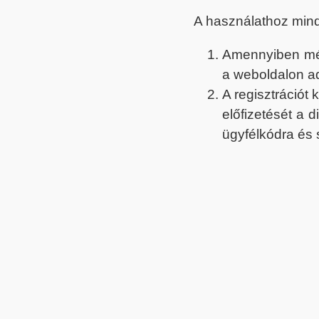
A használathoz min
Amennyiben még 
a weboldalon a
A regisztrációt
előfizetését a 
ügyfélkódra és