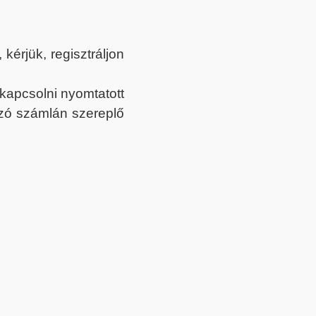
érjük, regisztráljon
ekapcsolni nyomtatott
tozó számlán szereplő