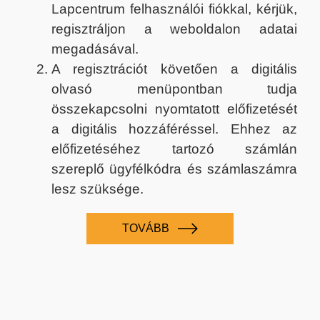
Lapcentrum felhasználói fiókkal, kérjük,
regisztráljon a weboldalon adatai
megadásával.
A regisztrációt követően a digitális
olvasó menüpontban tudja
összekapcsolni nyomtatott előfizetését
a digitális hozzáféréssel. Ehhez az
előfizetéséhez tartozó számlán
szereplő ügyfélkódra és számlaszámra
lesz szüksége.
TOVÁBB