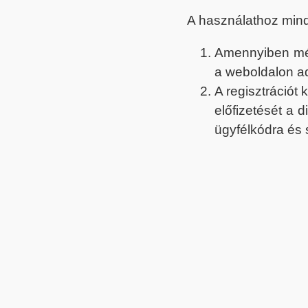
A használathoz min
Amennyiben még 
a weboldalon a
A regisztrációt
előfizetését a 
ügyfélkódra és