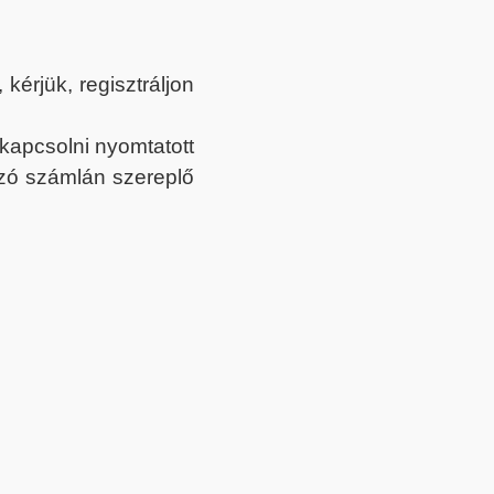
érjük, regisztráljon
ekapcsolni nyomtatott
tozó számlán szereplő