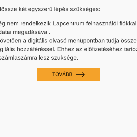
dössze két egyszerű lépés szükséges:
nem rendelkezik Lapcentrum felhasználói fiókkal, k
datai megadásával.
 követően a digitális olvasó menüpontban tudja össz
digitális hozzáféréssel. Ehhez az előfizetéséhez tar
 számlaszámra lesz szüksége.
TOVÁBB