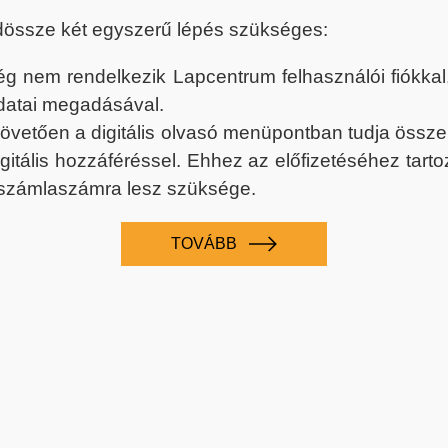
dössze két egyszerű lépés szükséges:
nem rendelkezik Lapcentrum felhasználói fiókkal, k
datai megadásával.
 követően a digitális olvasó menüpontban tudja össz
digitális hozzáféréssel. Ehhez az előfizetéséhez tar
 számlaszámra lesz szüksége.
TOVÁBB