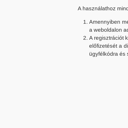
A használathoz min
Amennyiben még 
a weboldalon a
A regisztrációt
előfizetését a 
ügyfélkódra és