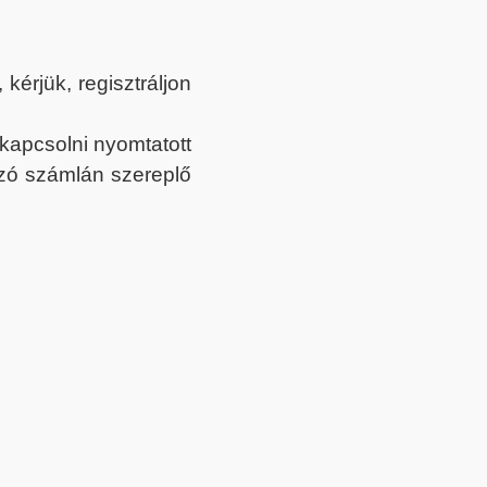
érjük, regisztráljon
ekapcsolni nyomtatott
tozó számlán szereplő