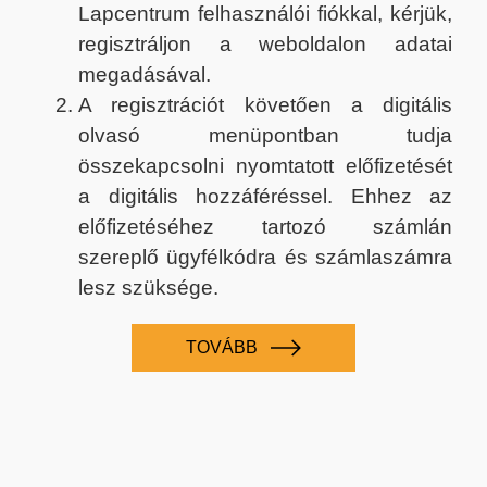
Lapcentrum felhasználói fiókkal, kérjük,
regisztráljon a weboldalon adatai
megadásával.
A regisztrációt követően a digitális
olvasó menüpontban tudja
összekapcsolni nyomtatott előfizetését
a digitális hozzáféréssel. Ehhez az
előfizetéséhez tartozó számlán
szereplő ügyfélkódra és számlaszámra
lesz szüksége.
TOVÁBB