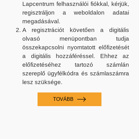
Lapcentrum felhasználói fiókkal, kérjük,
regisztráljon a weboldalon adatai
megadásával.
A regisztrációt követően a digitális
olvasó menüpontban tudja
összekapcsolni nyomtatott előfizetését
a digitális hozzáféréssel. Ehhez az
előfizetéséhez tartozó számlán
szereplő ügyfélkódra és számlaszámra
lesz szüksége.
TOVÁBB