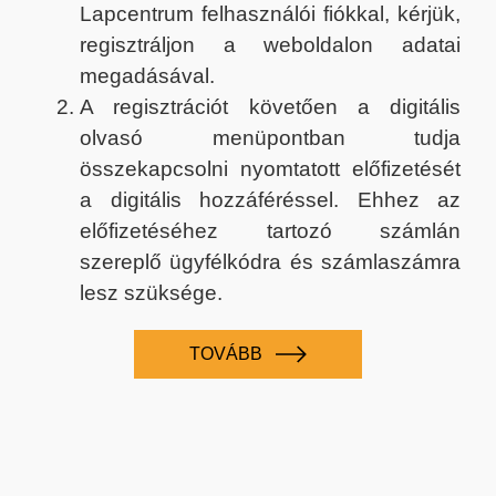
Lapcentrum felhasználói fiókkal, kérjük,
regisztráljon a weboldalon adatai
megadásával.
A regisztrációt követően a digitális
olvasó menüpontban tudja
összekapcsolni nyomtatott előfizetését
a digitális hozzáféréssel. Ehhez az
előfizetéséhez tartozó számlán
szereplő ügyfélkódra és számlaszámra
lesz szüksége.
TOVÁBB