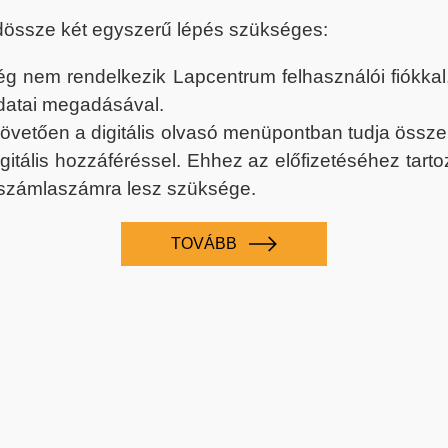
dössze két egyszerű lépés szükséges:
nem rendelkezik Lapcentrum felhasználói fiókkal, k
datai megadásával.
 követően a digitális olvasó menüpontban tudja össz
digitális hozzáféréssel. Ehhez az előfizetéséhez tar
 számlaszámra lesz szüksége.
TOVÁBB