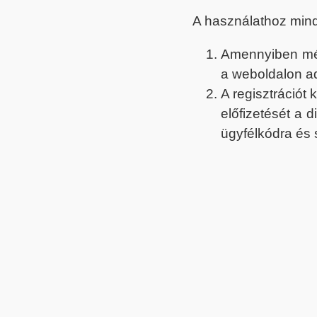
A használathoz min
Amennyiben még 
a weboldalon a
A regisztrációt
előfizetését a 
ügyfélkódra és