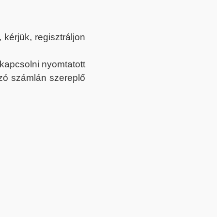
érjük, regisztráljon
ekapcsolni nyomtatott
tozó számlán szereplő