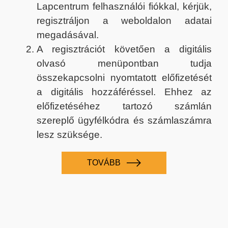
Lapcentrum felhasználói fiókkal, kérjük,
regisztráljon a weboldalon adatai
megadásával.
A regisztrációt követően a digitális
olvasó menüpontban tudja
összekapcsolni nyomtatott előfizetését
a digitális hozzáféréssel. Ehhez az
előfizetéséhez tartozó számlán
szereplő ügyfélkódra és számlaszámra
lesz szüksége.
TOVÁBB