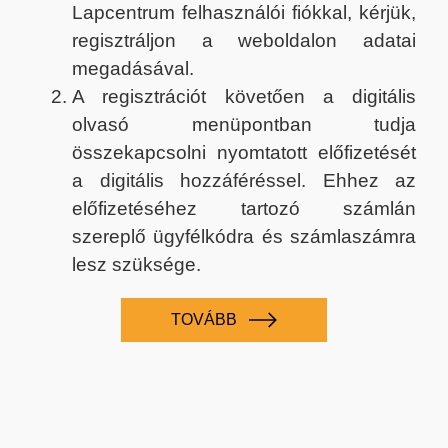
Lapcentrum felhasználói fiókkal, kérjük,
regisztráljon a weboldalon adatai
megadásával.
A regisztrációt követően a digitális
olvasó menüpontban tudja
összekapcsolni nyomtatott előfizetését
a digitális hozzáféréssel. Ehhez az
előfizetéséhez tartozó számlán
szereplő ügyfélkódra és számlaszámra
lesz szüksége.
TOVÁBB