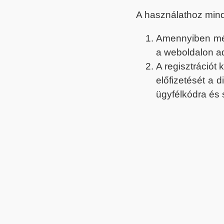
A használathoz min
Amennyiben még 
a weboldalon a
A regisztrációt
előfizetését a 
ügyfélkódra és