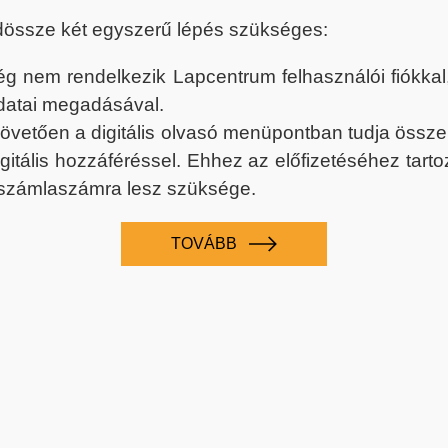
dössze két egyszerű lépés szükséges:
nem rendelkezik Lapcentrum felhasználói fiókkal, k
datai megadásával.
 követően a digitális olvasó menüpontban tudja össz
digitális hozzáféréssel. Ehhez az előfizetéséhez tar
 számlaszámra lesz szüksége.
TOVÁBB