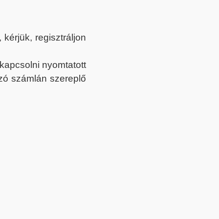
érjük, regisztráljon
ekapcsolni nyomtatott
tozó számlán szereplő