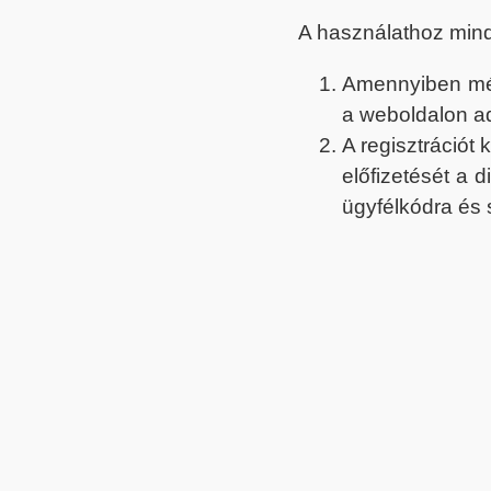
A használathoz min
Amennyiben még 
a weboldalon a
A regisztrációt
előfizetését a 
ügyfélkódra és