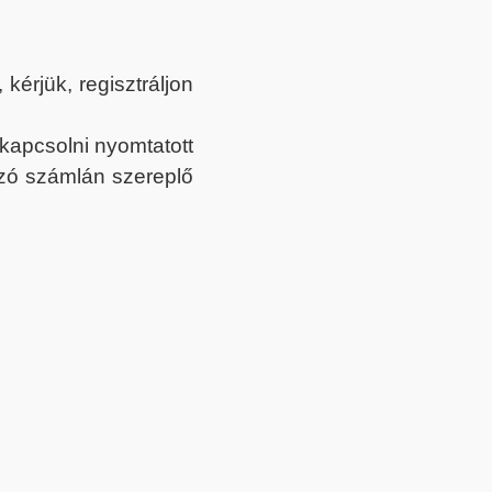
érjük, regisztráljon
ekapcsolni nyomtatott
tozó számlán szereplő