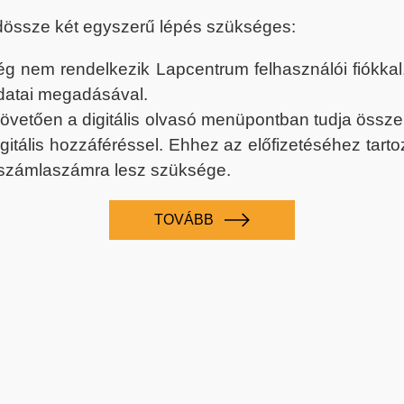
dössze két egyszerű lépés szükséges:
nem rendelkezik Lapcentrum felhasználói fiókkal, k
datai megadásával.
 követően a digitális olvasó menüpontban tudja össz
digitális hozzáféréssel. Ehhez az előfizetéséhez tar
 számlaszámra lesz szüksége.
TOVÁBB