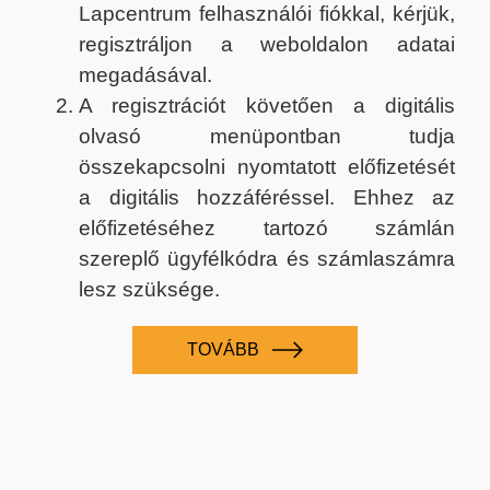
Lapcentrum felhasználói fiókkal, kérjük,
regisztráljon a weboldalon adatai
megadásával.
A regisztrációt követően a digitális
olvasó menüpontban tudja
összekapcsolni nyomtatott előfizetését
a digitális hozzáféréssel. Ehhez az
előfizetéséhez tartozó számlán
szereplő ügyfélkódra és számlaszámra
lesz szüksége.
TOVÁBB