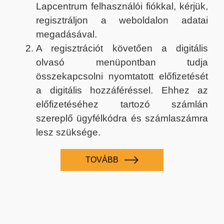
Lapcentrum felhasználói fiókkal, kérjük,
regisztráljon a weboldalon adatai
megadásával.
A regisztrációt követően a digitális
olvasó menüpontban tudja
összekapcsolni nyomtatott előfizetését
a digitális hozzáféréssel. Ehhez az
előfizetéséhez tartozó számlán
szereplő ügyfélkódra és számlaszámra
lesz szüksége.
TOVÁBB