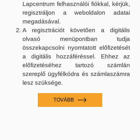
Lapcentrum felhasználói fiókkal, kérjük,
regisztráljon a weboldalon adatai
megadásával.
A regisztrációt követően a digitális
olvasó menüpontban tudja
összekapcsolni nyomtatott előfizetését
a digitális hozzáféréssel. Ehhez az
előfizetéséhez tartozó számlán
szereplő ügyfélkódra és számlaszámra
lesz szüksége.
TOVÁBB