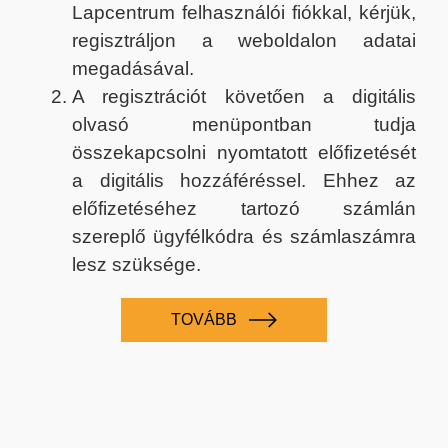
Lapcentrum felhasználói fiókkal, kérjük,
regisztráljon a weboldalon adatai
megadásával.
A regisztrációt követően a digitális
olvasó menüpontban tudja
összekapcsolni nyomtatott előfizetését
a digitális hozzáféréssel. Ehhez az
előfizetéséhez tartozó számlán
szereplő ügyfélkódra és számlaszámra
lesz szüksége.
TOVÁBB