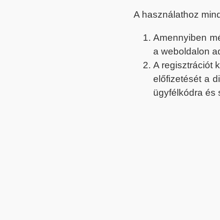
A használathoz min
Amennyiben még 
a weboldalon a
A regisztrációt
előfizetését a 
ügyfélkódra és