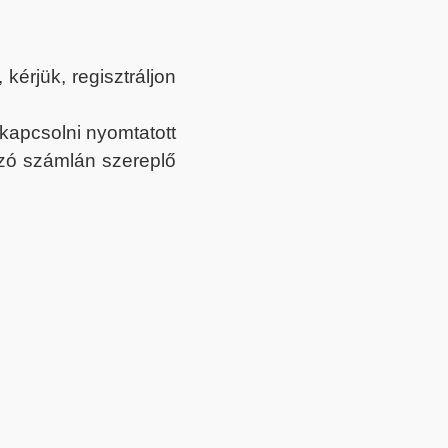
érjük, regisztráljon
ekapcsolni nyomtatott
tozó számlán szereplő