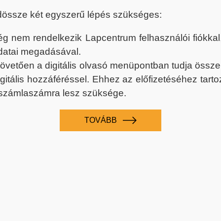
dössze két egyszerű lépés szükséges:
nem rendelkezik Lapcentrum felhasználói fiókkal, k
datai megadásával.
 követően a digitális olvasó menüpontban tudja össz
digitális hozzáféréssel. Ehhez az előfizetéséhez tar
 számlaszámra lesz szüksége.
TOVÁBB