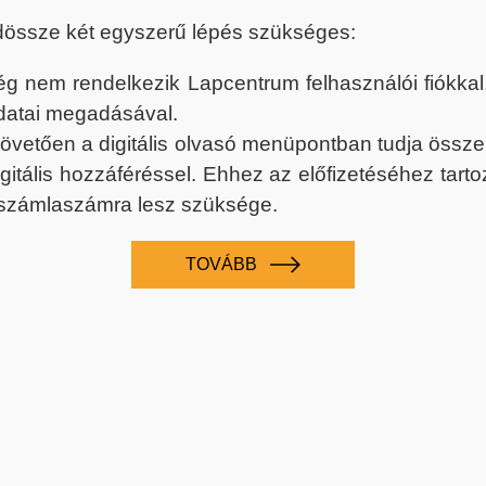
dössze két egyszerű lépés szükséges:
nem rendelkezik Lapcentrum felhasználói fiókkal, k
datai megadásával.
 követően a digitális olvasó menüpontban tudja össz
digitális hozzáféréssel. Ehhez az előfizetéséhez tar
 számlaszámra lesz szüksége.
TOVÁBB