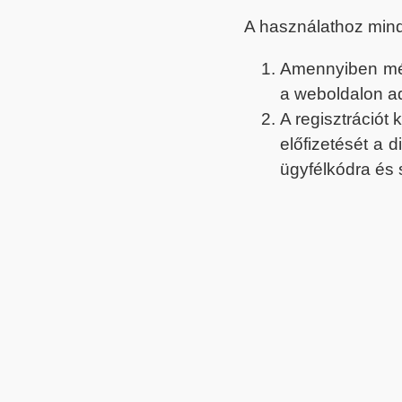
A használathoz min
Amennyiben még 
a weboldalon a
A regisztrációt
előfizetését a 
ügyfélkódra és