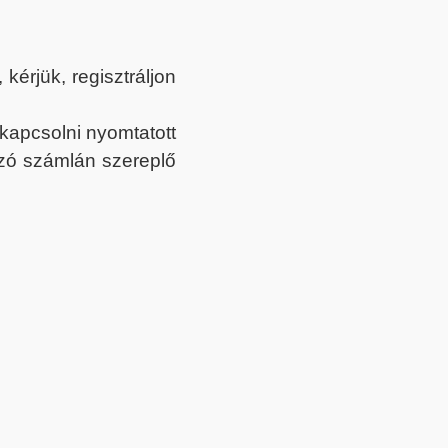
érjük, regisztráljon
ekapcsolni nyomtatott
tozó számlán szereplő