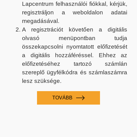
Lapcentrum felhasználói fiókkal, kérjük,
regisztráljon a weboldalon adatai
megadásával.
A regisztrációt követően a digitális
olvasó menüpontban tudja
összekapcsolni nyomtatott előfizetését
a digitális hozzáféréssel. Ehhez az
előfizetéséhez tartozó számlán
szereplő ügyfélkódra és számlaszámra
lesz szüksége.
TOVÁBB