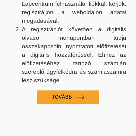
Lapcentrum felhasználói fiókkal, kérjük,
regisztráljon a weboldalon adatai
megadásával.
A regisztrációt követően a digitális
olvasó menüpontban tudja
összekapcsolni nyomtatott előfizetését
a digitális hozzáféréssel. Ehhez az
előfizetéséhez tartozó számlán
szereplő ügyfélkódra és számlaszámra
lesz szüksége.
TOVÁBB