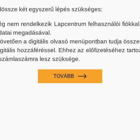
dössze két egyszerű lépés szükséges:
nem rendelkezik Lapcentrum felhasználói fiókkal, k
datai megadásával.
 követően a digitális olvasó menüpontban tudja össz
digitális hozzáféréssel. Ehhez az előfizetéséhez tar
 számlaszámra lesz szüksége.
TOVÁBB