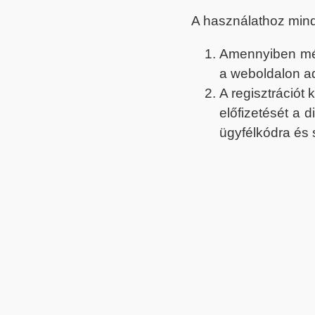
A használathoz min
Amennyiben még 
a weboldalon a
A regisztrációt
előfizetését a 
ügyfélkódra és