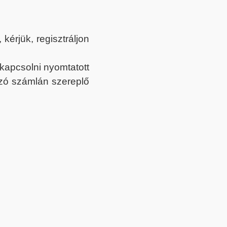
érjük, regisztráljon
ekapcsolni nyomtatott
tozó számlán szereplő