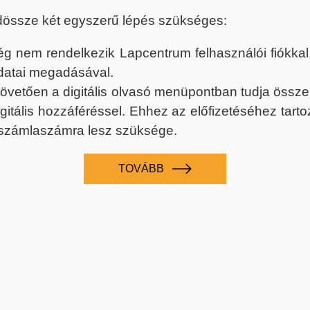
dössze két egyszerű lépés szükséges:
nem rendelkezik Lapcentrum felhasználói fiókkal, k
datai megadásával.
 követően a digitális olvasó menüpontban tudja össz
digitális hozzáféréssel. Ehhez az előfizetéséhez tar
 számlaszámra lesz szüksége.
TOVÁBB