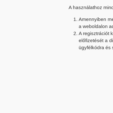
A használathoz min
Amennyiben még 
a weboldalon a
A regisztrációt
előfizetését a 
ügyfélkódra és