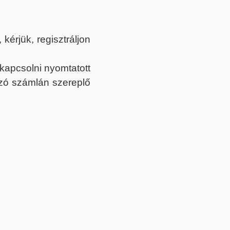
érjük, regisztráljon
ekapcsolni nyomtatott
tozó számlán szereplő