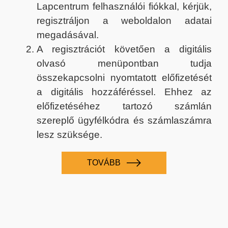
Lapcentrum felhasználói fiókkal, kérjük,
regisztráljon a weboldalon adatai
megadásával.
A regisztrációt követően a digitális
olvasó menüpontban tudja
összekapcsolni nyomtatott előfizetését
a digitális hozzáféréssel. Ehhez az
előfizetéséhez tartozó számlán
szereplő ügyfélkódra és számlaszámra
lesz szüksége.
TOVÁBB