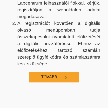
Lapcentrum felhasználói fiókkal, kérjük,
regisztráljon a weboldalon adatai
megadásával.
A regisztrációt követően a digitális
olvasó menüpontban tudja
összekapcsolni nyomtatott előfizetését
a digitális hozzáféréssel. Ehhez az
előfizetéséhez tartozó számlán
szereplő ügyfélkódra és számlaszámra
lesz szüksége.
TOVÁBB