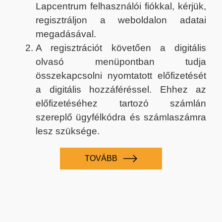
Lapcentrum felhasználói fiókkal, kérjük,
regisztráljon a weboldalon adatai
megadásával.
A regisztrációt követően a digitális
olvasó menüpontban tudja
összekapcsolni nyomtatott előfizetését
a digitális hozzáféréssel. Ehhez az
előfizetéséhez tartozó számlán
szereplő ügyfélkódra és számlaszámra
lesz szüksége.
TOVÁBB