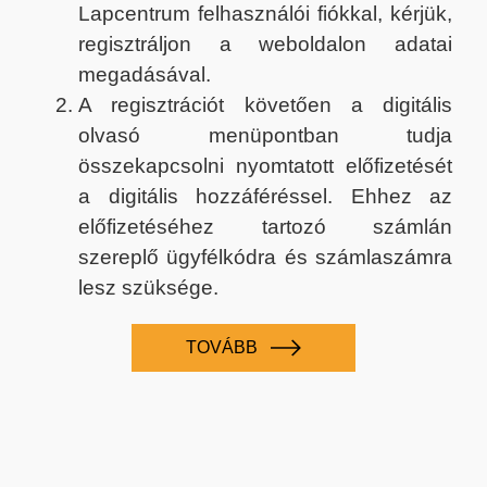
Lapcentrum felhasználói fiókkal, kérjük,
regisztráljon a weboldalon adatai
megadásával.
A regisztrációt követően a digitális
olvasó menüpontban tudja
összekapcsolni nyomtatott előfizetését
a digitális hozzáféréssel. Ehhez az
előfizetéséhez tartozó számlán
szereplő ügyfélkódra és számlaszámra
lesz szüksége.
TOVÁBB