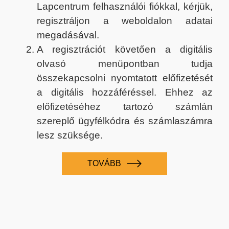
Lapcentrum felhasználói fiókkal, kérjük,
regisztráljon a weboldalon adatai
megadásával.
A regisztrációt követően a digitális
olvasó menüpontban tudja
összekapcsolni nyomtatott előfizetését
a digitális hozzáféréssel. Ehhez az
előfizetéséhez tartozó számlán
szereplő ügyfélkódra és számlaszámra
lesz szüksége.
TOVÁBB