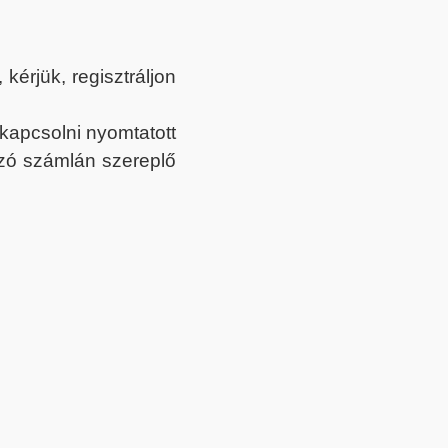
érjük, regisztráljon
ekapcsolni nyomtatott
tozó számlán szereplő