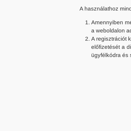
A használathoz min
Amennyiben még 
a weboldalon a
A regisztrációt
előfizetését a 
ügyfélkódra és