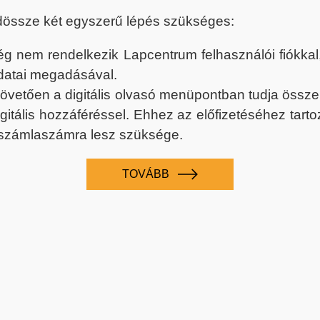
dössze két egyszerű lépés szükséges:
nem rendelkezik Lapcentrum felhasználói fiókkal, k
datai megadásával.
 követően a digitális olvasó menüpontban tudja össz
digitális hozzáféréssel. Ehhez az előfizetéséhez tar
 számlaszámra lesz szüksége.
TOVÁBB