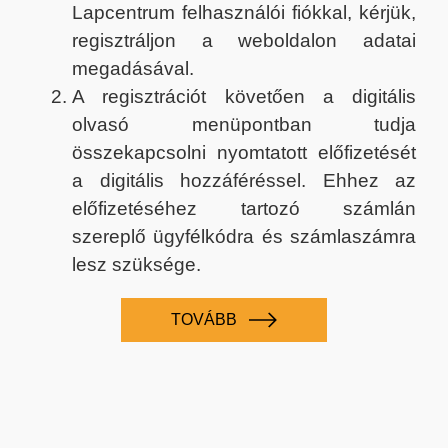
Lapcentrum felhasználói fiókkal, kérjük,
regisztráljon a weboldalon adatai
megadásával.
A regisztrációt követően a digitális
olvasó menüpontban tudja
összekapcsolni nyomtatott előfizetését
a digitális hozzáféréssel. Ehhez az
előfizetéséhez tartozó számlán
szereplő ügyfélkódra és számlaszámra
lesz szüksége.
TOVÁBB