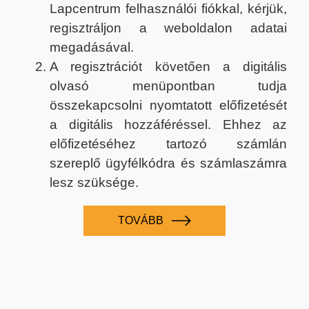
Lapcentrum felhasználói fiókkal, kérjük,
regisztráljon a weboldalon adatai
megadásával.
A regisztrációt követően a digitális
olvasó menüpontban tudja
összekapcsolni nyomtatott előfizetését
a digitális hozzáféréssel. Ehhez az
előfizetéséhez tartozó számlán
szereplő ügyfélkódra és számlaszámra
lesz szüksége.
TOVÁBB