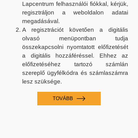
Lapcentrum felhasználói fiókkal, kérjük,
regisztráljon a weboldalon adatai
megadásával.
A regisztrációt követően a digitális
olvasó menüpontban tudja
összekapcsolni nyomtatott előfizetését
a digitális hozzáféréssel. Ehhez az
előfizetéséhez tartozó számlán
szereplő ügyfélkódra és számlaszámra
lesz szüksége.
TOVÁBB