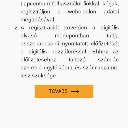
Lapcentrum felhasználói fiókkal, kérjük,
regisztráljon a weboldalon adatai
megadásával.
A regisztrációt követően a digitális
olvasó menüpontban tudja
összekapcsolni nyomtatott előfizetését
a digitális hozzáféréssel. Ehhez az
előfizetéséhez tartozó számlán
szereplő ügyfélkódra és számlaszámra
lesz szüksége.
TOVÁBB