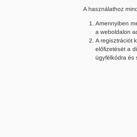
A használathoz min
Amennyiben még 
a weboldalon a
A regisztrációt
előfizetését a 
ügyfélkódra és