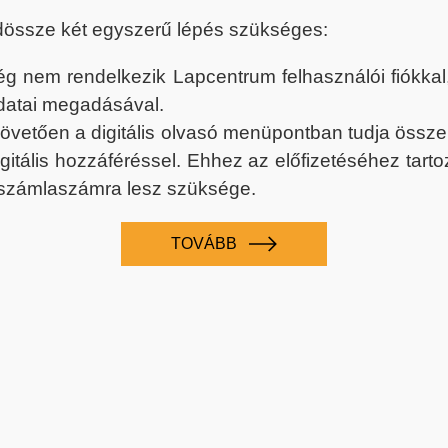
dössze két egyszerű lépés szükséges:
nem rendelkezik Lapcentrum felhasználói fiókkal, k
datai megadásával.
 követően a digitális olvasó menüpontban tudja össz
digitális hozzáféréssel. Ehhez az előfizetéséhez tar
 számlaszámra lesz szüksége.
TOVÁBB