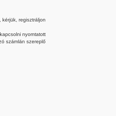
érjük, regisztráljon
ekapcsolni nyomtatott
tozó számlán szereplő